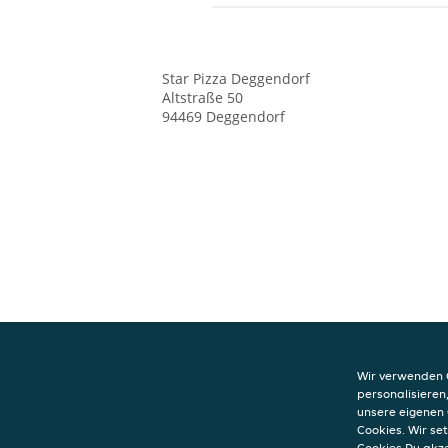
Star Pizza
Deggendorf
Altstraße 50
94469
Deggendorf
Wir verwenden C
personalisieren
unsere eigenen 
KONTAKT
Cookies. Wir s
Star Pizza
Cookies Du akz