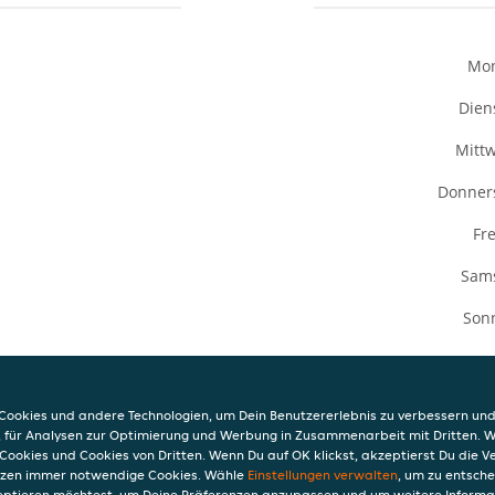
Mo
Dien
Mitt
Donner
Fre
Sam
Son
ookies und andere Technologien, um Dein Benutzererlebnis zu verbessern und
, für Analysen zur Optimierung und Werbung in Zusammenarbeit mit Dritten. 
Cookies und Cookies von Dritten. Wenn Du auf OK klickst, akzeptierst Du die 
INFO
etzen immer notwendige Cookies. Wähle
Einstellungen verwalten
, um zu entsch
AGB
eptieren möchtest, um Deine Präferenzen anzupassen und um weitere Informa