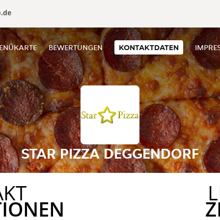
o.de
ENÜKARTE
BEWERTUNGEN
KONTAKTDATEN
IMPRE
STAR PIZZA DEGGENDORF
AKT
L
TIONEN
Z